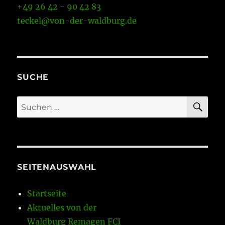
+49 26 42 - 90 42 83
teckel@von-der-waldburg.de
SUCHE
SU
Suchen
nach:
SEITENAUSWAHL
Startseite
Aktuelles von der
Waldburg Remagen FCI