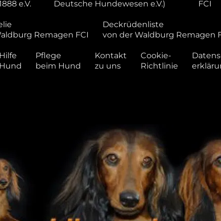
1888 e.V.
Deutsche Hundewesen e.V.)
FCI
lie
Deckrüdenliste
Waldburg Remagen FCI
von der Waldburg Remagen 
Hilfe
Pflege
Kontakt
Cookie-
Datens
 Hund
beim Hund
zu uns
Richtlinie
erklär