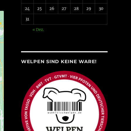
24
25
26
27
28
29
30
31
« Dez.
WELPEN SIND KEINE WARE!