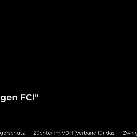
gen FCI"
gerschutz
Züchter im VDH (Verband für das
Zwin