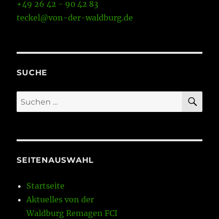
+49 26 42 - 90 42 83
teckel@von-der-waldburg.de
SUCHE
SU
Suchen
nach:
SEITENAUSWAHL
Startseite
Aktuelles von der
Waldburg Remagen FCI