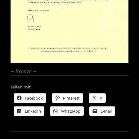
– Bronze –
Teilen mit:
Facebook
Pinterest
X
LinkedIn
WhatsApp
E-Mail