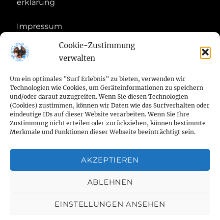
erklärung
Impressum
Disclaimer
Cookie-Zustimmung
verwalten
Haftungs-
Ausschluss
Um ein optimales "Surf Erlebnis" zu bieten, verwenden wir
Technologien wie Cookies, um Geräteinformationen zu speichern
Geschäftsbedingungen
und/oder darauf zuzugreifen. Wenn Sie diesen Technologien
(Cookies) zustimmen, können wir Daten wie das Surfverhalten oder
eindeutige IDs auf dieser Website verarbeiten. Wenn Sie Ihre
Zustimmung nicht erteilen oder zurückziehen, können bestimmte
Startseite
Aktuelles
Zwingerschutz
Züchter
Zwingerschutz
Wir
Aktuelles
Kleiner
NELE
Merkmale und Funktionen dieser Webseite beeinträchtigt sein.
von
DTK
im
FCI
bei
aus
König
Amel
Deckrüdenliste
Unsere
Unvergessen
Zucht-
Erste
Pflege
Kontakt
Cookie-
Date
der
1888
VDH
Facebook
der
Kalle
von
AKZEPTIEREN
von
Hündinnen
R.I.P.
auszeichnungen
Hilfe
beim
zu
Richtlinie
erklä
Impressum
Waldburg
Haftungs-
e.V.
Geschäftsbedingungen
(Verband
Welpenstube
Wirsch
der
der
im
beim
Hund
uns
ABLEHNEN
Disclaimer
Remagen
Ausschluss
für
von
Wald
Waldburg
“Ruhestand”
Hund
FCI
das
der
Rema
"von der Waldburg Remagen FCI"
Datenschutz
Stolz
Remagen
EINSTELLUNGEN ANSEHEN
präsentiert von WordPress
Deutsche
Waldburg
FCI
FCI