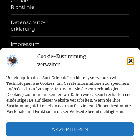
Cookie-
Richtlinie
Datenschutz-
erklärung
Impressum
Disclaimer
Cookie-Zustimmung
verwalten
Haftungs-
Ausschluss
Um ein optimales "Surf Erlebnis" zu bieten, verwenden wir
Technologien wie Cookies, um Geräteinformationen zu speichern
Geschäftsbedingungen
und/oder darauf zuzugreifen. Wenn Sie diesen Technologien
(Cookies) zustimmen, können wir Daten wie das Surfverhalten oder
eindeutige IDs auf dieser Website verarbeiten. Wenn Sie Ihre
Zustimmung nicht erteilen oder zurückziehen, können bestimmte
Startseite
Aktuelles
Zwingerschutz
Züchter
Zwingerschutz
Wir
Aktuelles
Kleiner
NELE
Merkmale und Funktionen dieser Webseite beeinträchtigt sein.
von
DTK
im
FCI
bei
aus
König
Amel
Deckrüdenliste
Unsere
Unvergessen
Zucht-
Erste
Pflege
Kontakt
Cookie-
Date
der
1888
VDH
Facebook
der
Kalle
von
AKZEPTIEREN
von
Hündinnen
R.I.P.
auszeichnungen
Hilfe
beim
zu
Richtlinie
erklä
Impressum
Waldburg
Haftungs-
e.V.
Geschäftsbedingungen
(Verband
Welpenstube
Wirsch
der
der
im
beim
Hund
uns