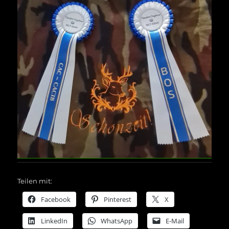
Teilen mit:
Facebook
Pinterest
X
LinkedIn
WhatsApp
E-Mail