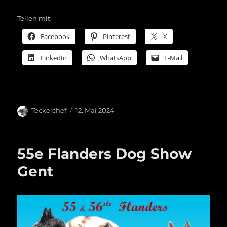
Teilen mit:
Facebook
Pinterest
X
LinkedIn
WhatsApp
E-Mail
Autor
Veröffentlicht
Teckelchef
12. Mai 2024
am
55e Flanders Dog Show
Gent