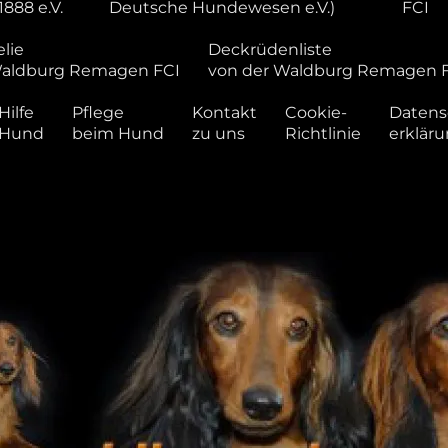
1888 e.V.
Deutsche Hundewesen e.V.)
FCI
lie
Deckrüdenliste
Waldburg Remagen FCI
von der Waldburg Remagen 
Hilfe
Pflege
Kontakt
Cookie-
Datens
 Hund
beim Hund
zu uns
Richtlinie
erklär