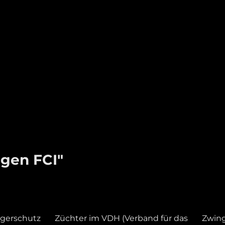
gen FCI"
gerschutz
Züchter im VDH (Verband für das
Zwin