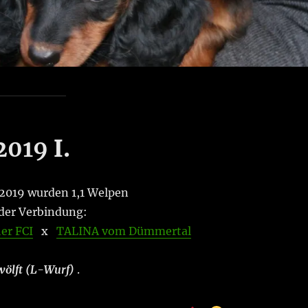
2019
I.
2019 wurden 1,1 Welpen
der Verbindung:
er FCI
x
TALINA vom Dümmertal
wölft (L-Wurf)
.