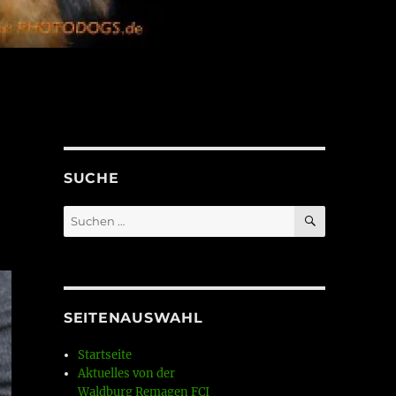
SUCHE
SUCHEN
Suchen
nach:
SEITENAUSWAHL
Startseite
Aktuelles von der
Waldburg Remagen FCI