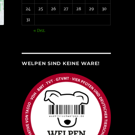
24
25
26
27
28
29
30
31
« Dez.
WELPEN SIND KEINE WARE!