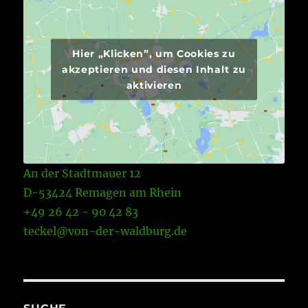
Hier „Klicken”, um Cookies zu
akzeptieren und diesen Inhalt zu
aktivieren
An der Stadtmauer 12
D-53424 Remagen am Rhein
+49 26 42 - 90 42 83
teckel@von-der-waldburg.de