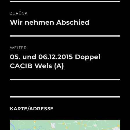
Beitragsnavigation
ZURÜCK
Wir nehmen Abschied
Vorheriger
Beitrag:
WEITER
05. und 06.12.2015 Doppel
Nächster
Beitrag:
CACIB Wels (A)
KARTE/ADRESSE