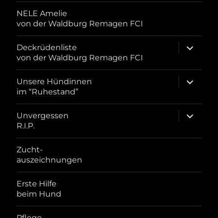
NELE Amelie
von der Waldburg Remagen FCI
Unterme
Deckrüdenliste
öffnen
von der Waldburg Remagen FCI
Unterme
Unsere Hündinnen
öffnen
im “Ruhestand”
Unterme
Unvergessen
öffnen
R.I.P.
Zucht-
auszeichnungen
Erste Hilfe
beim Hund
Pflege