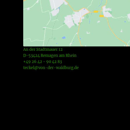
An der Stadtmauer 12
D-53424 Remagen am Rhein
+49 26 42 - 90 42 83
teckel@von-der-waldburg.de