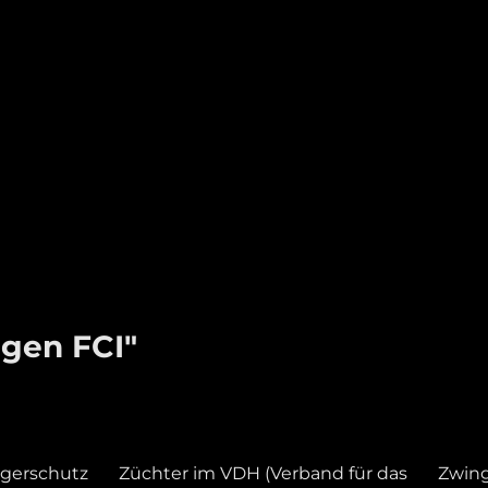
gen FCI"
gerschutz
Züchter im VDH (Verband für das
Zwin