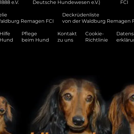
1888 e.V.
Deutsche Hundewesen e.V.)
FCI
lie
Deckrüdenliste
Waldburg Remagen FCI
von der Waldburg Remagen 
Hilfe
Pflege
Kontakt
Cookie-
Datens
 Hund
beim Hund
zu uns
Richtlinie
erklär