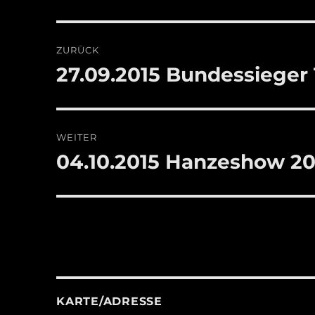
Beitragsnavigation
ZURÜCK
27.09.2015 Bundessieger 
Vorheriger
Beitrag:
WEITER
04.10.2015 Hanzeshow 20
Nächster
Beitrag:
KARTE/ADRESSE