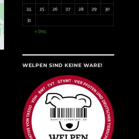
24
25
26
27
28
29
30
31
« Dez.
WELPEN SIND KEINE WARE!