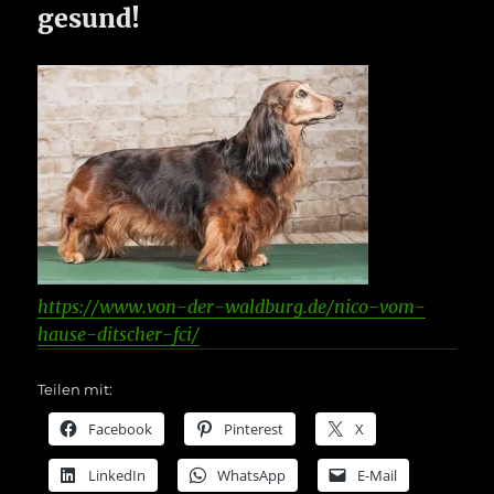
gesund!
https://www.von-der-waldburg.de/nico-vom-
hause-ditscher-fci/
Teilen mit:
Facebook
Pinterest
X
LinkedIn
WhatsApp
E-Mail