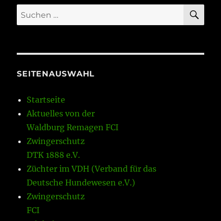
SU
Suchen
nach:
SEITENAUSWAHL
Startseite
Aktuelles von der
Waldburg Remagen FCI
Zwingerschutz
DTK 1888 e.V.
Züchter im VDH (Verband für das
Deutsche Hundewesen e.V.)
Zwingerschutz
FCI