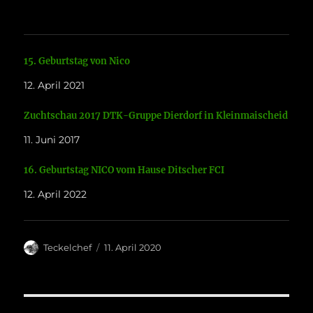
15. Geburtstag von Nico
12. April 2021
Zuchtschau 2017 DTK-Gruppe Dierdorf in Kleinmaischeid
11. Juni 2017
16. Geburtstag NICO vom Hause Ditscher FCI
12. April 2022
Autor
Veröffentlicht
Teckelchef
11. April 2020
am
Beitragsnavigation