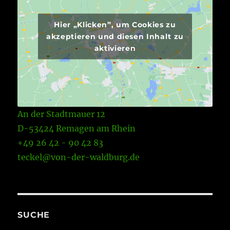
Hier „Klicken”, um Cookies zu
akzeptieren und diesen Inhalt zu
aktivieren
An der Stadtmauer 12
D-53424 Remagen am Rhein
+49 26 42 - 90 42 83
teckel@von-der-waldburg.de
SUCHE