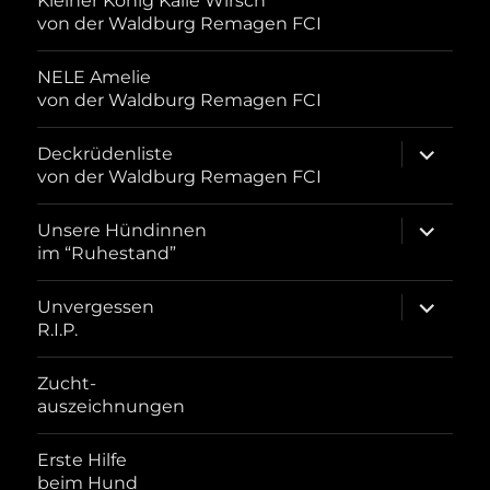
Kleiner König Kalle Wirsch
von der Waldburg Remagen FCI
NELE Amelie
von der Waldburg Remagen FCI
Unterme
Deckrüdenliste
öffnen
von der Waldburg Remagen FCI
Unterme
Unsere Hündinnen
öffnen
im “Ruhestand”
Unterme
Unvergessen
öffnen
R.I.P.
Zucht-
auszeichnungen
Erste Hilfe
beim Hund