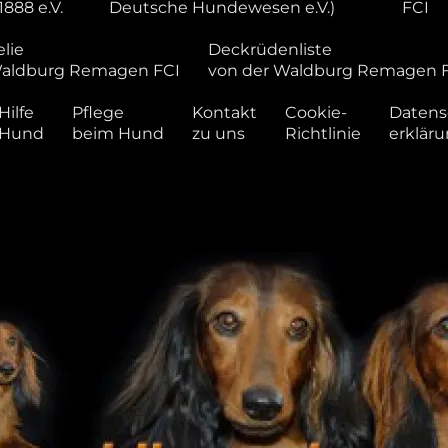
1888 e.V.
Deutsche Hundewesen e.V.)
FCI
lie
Deckrüdenliste
Waldburg Remagen FCI
von der Waldburg Remagen 
Hilfe
Pflege
Kontakt
Cookie-
Datens
 Hund
beim Hund
zu uns
Richtlinie
erklär