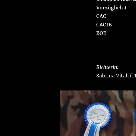
Vorzüglich 1
CAC
CACIB
BO
B
Richterin:
Sabrina Vitali (I