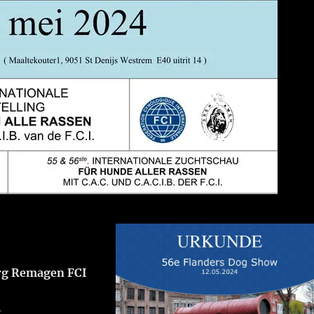
rg Remagen FCI
: