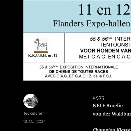
#
575
NELE Amelie
Autor
Teckelchef
von der Waldbu
Veröffentlicht
12. Mai 2024
am
Champion Klasse