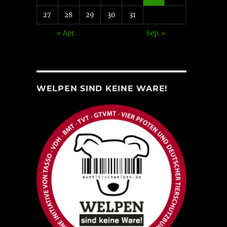
27
28
29
30
31
« Apr.
Sep. »
WELPEN SIND KEINE WARE!