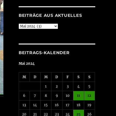
BEITRÄGE AUS AKTUELLES
Beiträge
aus
Aktuelles
BEITRAGS-KALENDER
Mai 2024
M
D
M
D
F
S
S
1
2
3
4
5
6
7
8
9
10
11
12
13
14
15
16
17
18
19
20
21
22
23
24
25
26