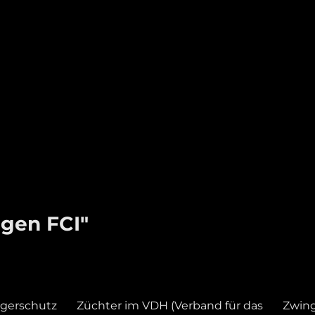
gen FCI"
gerschutz
Züchter im VDH (Verband für das
Zwin