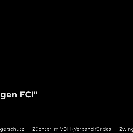
gen FCI"
gerschutz
Züchter im VDH (Verband für das
Zwin