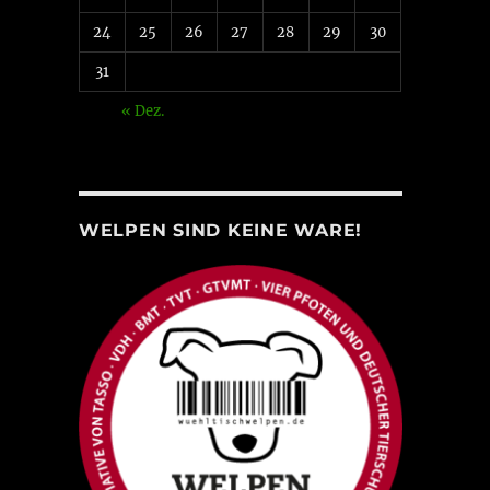
24
25
26
27
28
29
30
31
« Dez.
WELPEN SIND KEINE WARE!