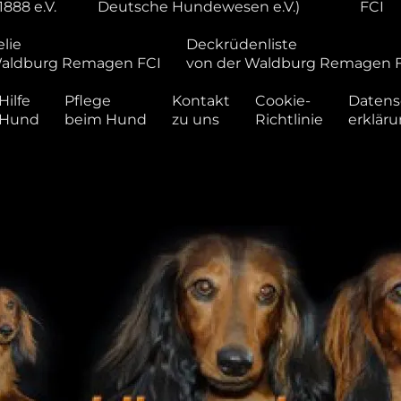
1888 e.V.
Deutsche Hundewesen e.V.)
FCI
lie
Deckrüdenliste
Waldburg Remagen FCI
von der Waldburg Remagen 
Hilfe
Pflege
Kontakt
Cookie-
Datens
 Hund
beim Hund
zu uns
Richtlinie
erklär