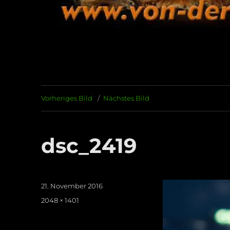
Vorheriges Bild
Nächstes Bild
dsc_2419
Veröffentlicht
21. November 2016
am
Originalgröße
2048 × 1401