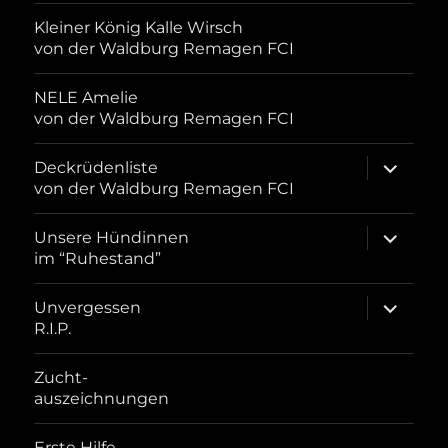
Kleiner König Kalle Wirsch
von der Waldburg Remagen FCI
NELE Amelie
von der Waldburg Remagen FCI
Unterme
Deckrüdenliste
öffnen
von der Waldburg Remagen FCI
Unterme
Unsere Hündinnen
öffnen
im “Ruhestand”
Unterme
Unvergessen
öffnen
R.I.P.
Zucht-
auszeichnungen
Erste Hilfe