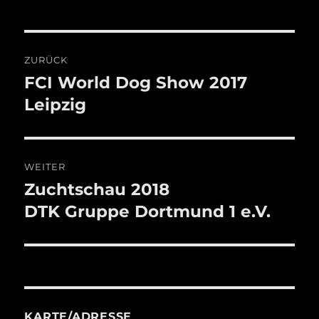
Beitragsnavigation
ZURÜCK
FCI World Dog Show 2017
Vorheriger
Beitrag:
Leipzig
WEITER
Zuchtschau 2018
Nächster
Beitrag:
DTK Gruppe Dortmund 1 e.V.
KARTE/ADRESSE