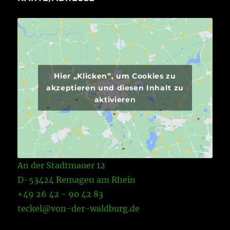
Hier „Klicken”, um Cookies zu
akzeptieren und diesen Inhalt zu
aktivieren
An der Stadtmauer 12
D-53424 Remagen am Rhein
+49 26 42 - 90 42 83
teckel@von-der-waldburg.de