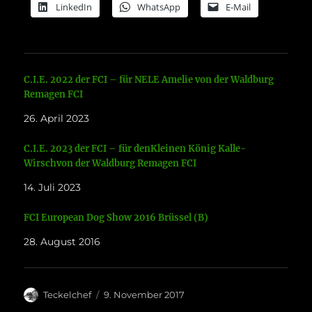
LinkedIn
WhatsApp
E-Mail
C.I.E. 2022 der FCI – für NELE Amelie von der Waldburg
Remagen FCI
26. April 2023
C.I.E. 2023 der FCI – für denKleinen König Kalle-
Wirschvon der Waldburg Remagen FCI
14. Juli 2023
FCI European Dog Show 2016 Brüssel (B)
28. August 2016
Autor
Veröffentlicht
Teckelchef
9. November 2017
am