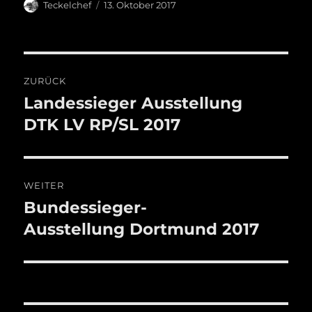
Autor
Veröffentlicht
Teckelchef
13. Oktober 2017
am
Beitragsnavigation
ZURÜCK
Landessieger Ausstellung
Vorheriger
Beitrag:
DTK LV RP/SL 2017
WEITER
Bundessieger-
Nächster
Beitrag:
Ausstellung Dortmund 2017