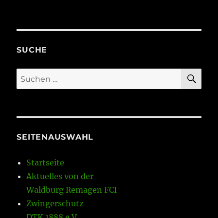
SUCHE
SU
Suchen
nach:
SEITENAUSWAHL
Startseite
Aktuelles von der
Waldburg Remagen FCI
Zwingerschutz
DTK 1888 e.V.