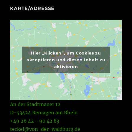
KARTE/ADRESSE
Hier „Klicken”, um Cookies zu
akzeptieren und diesen Inhalt zu
aktivieren
An der Stadtmauer 12
D-53424 Remagen am Rhein
+49 26 42 - 90 42 83
teckel@von-der-waldburg.de