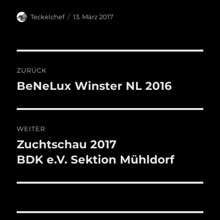
Autor
Veröffentlicht
Teckelchef
13. März 2017
am
Beitragsnavigation
ZURÜCK
BeNeLux Winster NL 2016
Vorheriger
Beitrag:
WEITER
Zuchtschau 2017
Nächster
Beitrag:
BDK e.V. Sektion Mühldorf