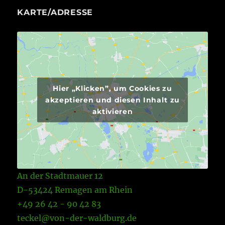
KARTE/ADRESSE
Hier „Klicken”, um Cookies zu
akzeptieren und diesen Inhalt zu
aktivieren
An der Stadtmauer 12
D-53424 Remagen am Rhein
+49 26 42 - 90 42 83
teckel@von-der-waldburg.de