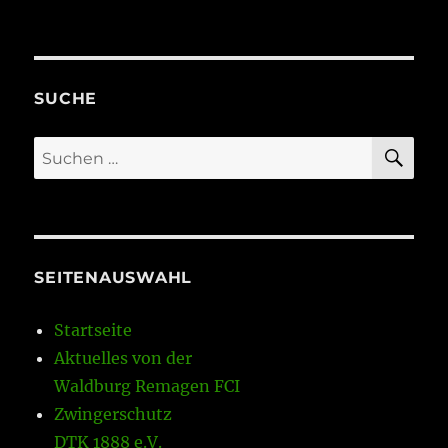
SUCHE
SU
Suchen
nach:
SEITENAUSWAHL
Startseite
Aktuelles von der
Waldburg Remagen FCI
Zwingerschutz
DTK 1888 e.V.