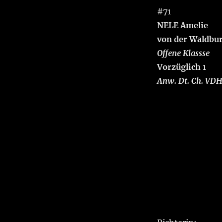
#71
NELE Amelie
von der Waldbu
Offene Klassse
Vorzüglich
1
Anw. Dt. Ch. VD