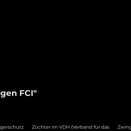
gen FCI"
gerschutz
Züchter im VDH (Verband für das
Zwin