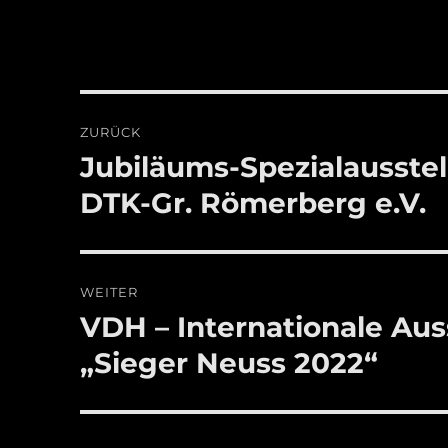
Beitragsnavigation
ZURÜCK
Jubiläums-Spezialausste
Vorheriger
Beitrag:
DTK-Gr. Römerberg e.V.
WEITER
VDH – Internationale Aus
Nächster
Beitrag:
„Sieger Neuss 2022“