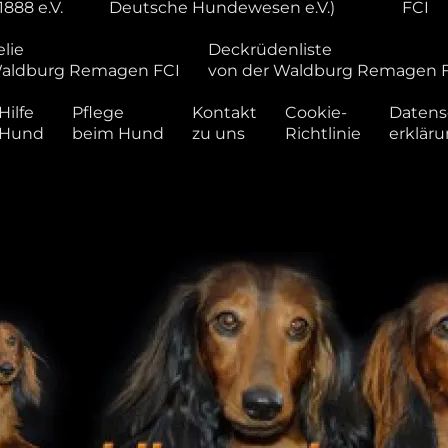
1888 e.V.
Deutsche Hundewesen e.V.)
FCI
lie
Deckrüdenliste
Waldburg Remagen FCI
von der Waldburg Remagen 
Hilfe
Pflege
Kontakt
Cookie-
Datens
 Hund
beim Hund
zu uns
Richtlinie
erklär