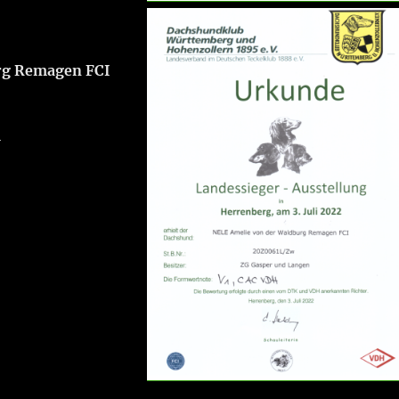
rg Remagen FCI
H