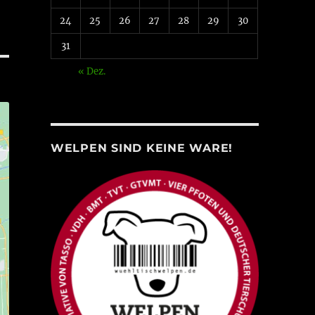
24
25
26
27
28
29
30
31
« Dez.
WELPEN SIND KEINE WARE!