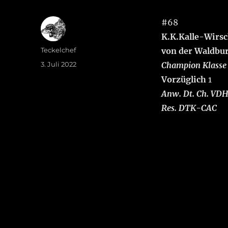
#68
K.K.Kalle-Wirs
Autor
Teckelchef
von der Waldbu
Veröffentlicht
3. Juli 2022
Champion Klasse
am
Vorzüglich
1
Anw. Dt. Ch. VD
Res. DTK-CAC