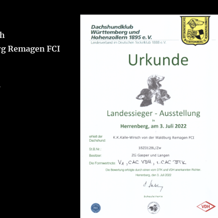
ch
rg Remagen FCI
H