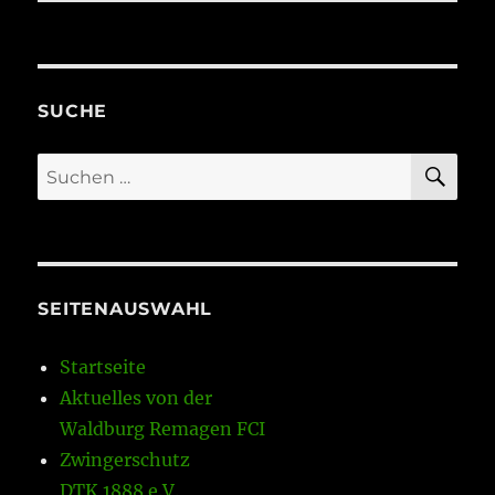
SUCHE
SU
Suchen
nach:
SEITENAUSWAHL
Startseite
Aktuelles von der
Waldburg Remagen FCI
Zwingerschutz
DTK 1888 e.V.