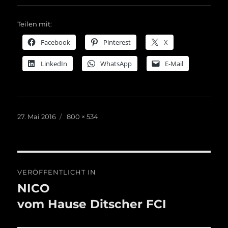
Teilen mit:
Facebook
Pinterest
X
LinkedIn
WhatsApp
E-Mail
Veröffentlicht
Originalgröße
27. Mai 2016
800 × 534
am
Beitragsnavigation
VERÖFFENTLICHT IN
NICO
vom Hause Ditscher FCI