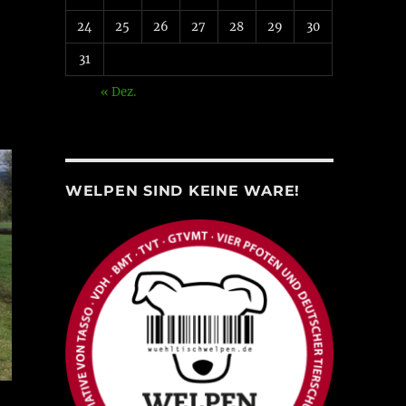
24
25
26
27
28
29
30
31
« Dez.
WELPEN SIND KEINE WARE!