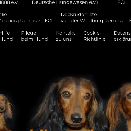
1888 e.V.
Deutsche Hundewesen e.V.)
FCI
lie
Deckrüdenliste
Waldburg Remagen FCI
von der Waldburg Remagen 
Hilfe
Pflege
Kontakt
Cookie-
Datens
 Hund
beim Hund
zu uns
Richtlinie
erklär