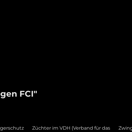
gen FCI"
gerschutz
Züchter im VDH (Verband für das
Zwin