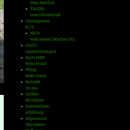
vom Auerhof
TALINA
vom Dümmertal
Unvergessen
R.I.P.
NICO
vom Hause Ditscher FCI
Zucht-
auszeichnungen
Erste Hilfe
beim Hund
Pflege
beim Hund
Kontakt
zu uns
Cookie-
Richtlinie
Datenschutz-
erklärung
Impressum
Disclaimer