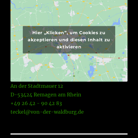
Hier „Klicken”, um Cookies zu
akzeptieren und diesen Inhalt zu
aktivieren
An der Stadtmauer 12
D-53424 Remagen am Rhein
+49 26 42 - 90 42 83
teckel@von-der-waldburg.de