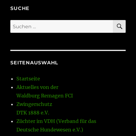
SUCHE
SU
Suchen
nach:
SEITENAUSWAHL
Startseite
Aktuelles von der
Waldburg Remagen FCI
Zwingerschutz
DTK 1888 e.V.
Züchter im VDH (Verband für das
Deutsche Hundewesen e.V.)