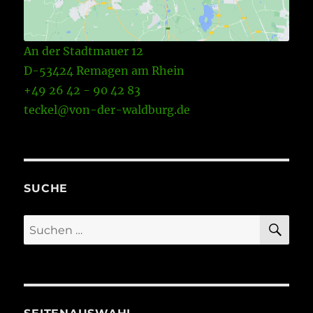
An der Stadtmauer 12
D-53424 Remagen am Rhein
+49 26 42 - 90 42 83
teckel@von-der-waldburg.de
SUCHE
SU
Suchen
nach: