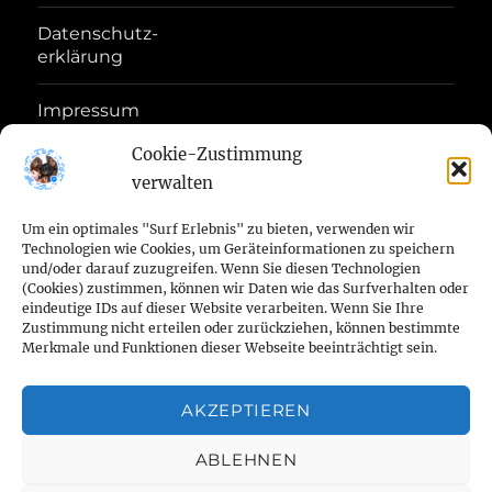
Datenschutz-
erklärung
Impressum
Disclaimer
Cookie-Zustimmung
verwalten
Haftungs-
Ausschluss
Um ein optimales "Surf Erlebnis" zu bieten, verwenden wir
Technologien wie Cookies, um Geräteinformationen zu speichern
Geschäftsbedingungen
und/oder darauf zuzugreifen. Wenn Sie diesen Technologien
(Cookies) zustimmen, können wir Daten wie das Surfverhalten oder
eindeutige IDs auf dieser Website verarbeiten. Wenn Sie Ihre
Zustimmung nicht erteilen oder zurückziehen, können bestimmte
Startseite
Aktuelles
Zwingerschutz
Züchter
Zwingerschutz
Wir
Aktuelles
Kleiner
NELE
Merkmale und Funktionen dieser Webseite beeinträchtigt sein.
von
DTK
im
FCI
bei
aus
König
Amel
Deckrüdenliste
Unsere
Unvergessen
Zucht-
Erste
Pflege
Kontakt
Cookie-
Date
der
1888
VDH
Facebook
der
Kalle
von
AKZEPTIEREN
von
Hündinnen
R.I.P.
auszeichnungen
Hilfe
beim
zu
Richtlinie
erklä
Impressum
Waldburg
Haftungs-
e.V.
Geschäftsbedingungen
(Verband
Welpenstube
Wirsch
der
der
im
beim
Hund
uns
ABLEHNEN
Disclaimer
Remagen
Ausschluss
für
von
Wald
Waldburg
“Ruhestand”
Hund
FCI
das
der
Rema