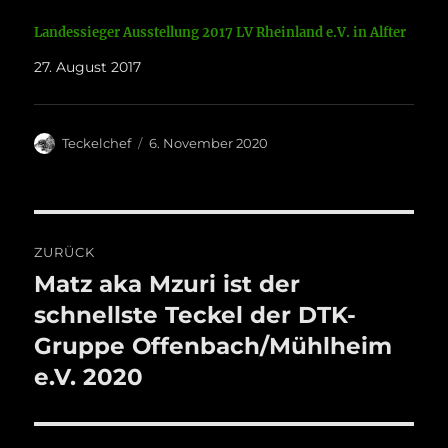
Landessieger Ausstellung 2017 LV Rheinland e.V. in Alfter
27. August 2017
Autor
Veröffentlicht
Teckelchef
6. November 2020
am
Beitragsnavigation
ZURÜCK
Matz aka Mzuri ist der
Vorheriger
Beitrag:
schnellste Teckel der DTK-
Gruppe Offenbach/Mühlheim
e.V. 2020